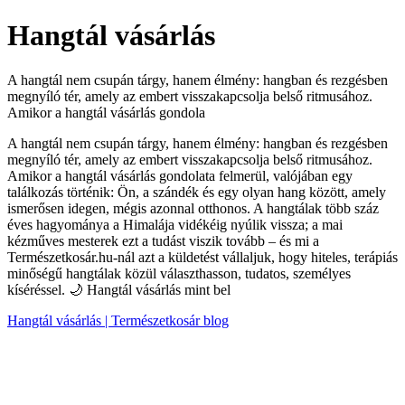
Hangtál vásárlás
A hangtál nem csupán tárgy, hanem élmény: hangban és rezgésben
megnyíló tér, amely az embert visszakapcsolja belső ritmusához.
Amikor a hangtál vásárlás gondola
A hangtál nem csupán tárgy, hanem élmény: hangban és rezgésben
megnyíló tér, amely az embert visszakapcsolja belső ritmusához.
Amikor a hangtál vásárlás gondolata felmerül, valójában egy
találkozás történik: Ön, a szándék és egy olyan hang között, amely
ismerősen idegen, mégis azonnal otthonos. A hangtálak több száz
éves hagyománya a Himalája vidékéig nyúlik vissza; a mai
kézműves mesterek ezt a tudást viszik tovább – és mi a
Természetkosár.hu-nál azt a küldetést vállaljuk, hogy hiteles, terápiás
minőségű hangtálak közül választhasson, tudatos, személyes
kíséréssel. 🌙 Hangtál vásárlás mint bel
Hangtál vásárlás | Természetkosár blog