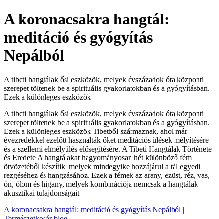
A koronacsakra hangtál:
meditáció és gyógyítás
Nepálból
A tibeti hangtálak ősi eszközök, melyek évszázadok óta központi
szerepet töltenek be a spirituális gyakorlatokban és a gyógyításban.
Ezek a különleges eszközök
A tibeti hangtálak ősi eszközök, melyek évszázadok óta központi
szerepet töltenek be a spirituális gyakorlatokban és a gyógyításban.
Ezek a különleges eszközök Tibetből származnak, ahol már
évezredekkel ezelőtt használták őket meditációs ülések mélyítésére
és a szellemi elmélyülés elősegítésére. A Tibeti Hangtálak Története
és Eredete A hangtálakat hagyományosan hét különböző fém
ötvözetéből készítik, melyek mindegyike hozzájárul a tál egyedi
rezgéséhez és hangzásához. Ezek a fémek az arany, ezüst, réz, vas,
ón, ólom és higany, melyek kombinációja nemcsak a hangtálak
akusztikai tulajdonságait
A koronacsakra hangtál: meditáció és gyógyítás Nepálból |
Természetkosár blog