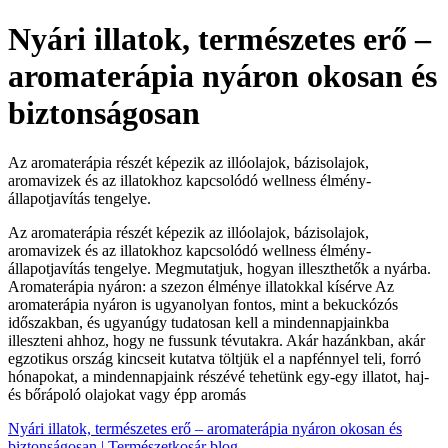
Nyári illatok, természetes erő –
aromaterápia nyáron okosan és
biztonságosan
Az aromaterápia részét képezik az illóolajok, bázisolajok,
aromavizek és az illatokhoz kapcsolódó wellness élmény-
állapotjavítás tengelye.
Az aromaterápia részét képezik az illóolajok, bázisolajok,
aromavizek és az illatokhoz kapcsolódó wellness élmény-
állapotjavítás tengelye. Megmutatjuk, hogyan illeszthetők a nyárba.
Aromaterápia nyáron: a szezon élménye illatokkal kísérve Az
aromaterápia nyáron is ugyanolyan fontos, mint a bekuckózós
időszakban, és ugyanúgy tudatosan kell a mindennapjainkba
illeszteni ahhoz, hogy ne fussunk tévutakra. Akár hazánkban, akár
egzotikus ország kincseit kutatva töltjük el a napfénnyel teli, forró
hónapokat, a mindennapjaink részévé tehetünk egy-egy illatot, haj-
és bőrápoló olajokat vagy épp aromás
Nyári illatok, természetes erő – aromaterápia nyáron okosan és
biztonságosan | Természetkosár blog