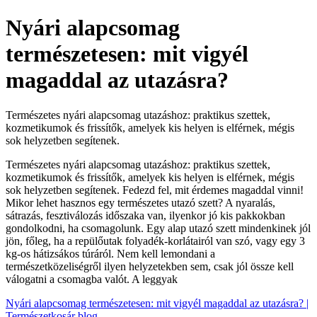
Nyári alapcsomag
természetesen: mit vigyél
magaddal az utazásra?
Természetes nyári alapcsomag utazáshoz: praktikus szettek,
kozmetikumok és frissítők, amelyek kis helyen is elférnek, mégis
sok helyzetben segítenek.
Természetes nyári alapcsomag utazáshoz: praktikus szettek,
kozmetikumok és frissítők, amelyek kis helyen is elférnek, mégis
sok helyzetben segítenek. Fedezd fel, mit érdemes magaddal vinni!
Mikor lehet hasznos egy természetes utazó szett? A nyaralás,
sátrazás, fesztiválozás időszaka van, ilyenkor jó kis pakkokban
gondolkodni, ha csomagolunk. Egy alap utazó szett mindenkinek jól
jön, főleg, ha a repülőutak folyadék-korlátairól van szó, vagy egy 3
kg-os hátizsákos túráról. Nem kell lemondani a
természetközeliségről ilyen helyzetekben sem, csak jól össze kell
válogatni a csomagba valót. A leggyak
Nyári alapcsomag természetesen: mit vigyél magaddal az utazásra? |
Természetkosár blog