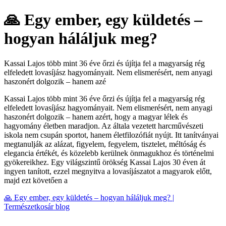
🙏 Egy ember, egy küldetés –
hogyan háláljuk meg?
Kassai Lajos több mint 36 éve őrzi és újítja fel a magyarság rég
elfeledett lovasíjász hagyományait. Nem elismerésért, nem anyagi
haszonért dolgozik – hanem azé
Kassai Lajos több mint 36 éve őrzi és újítja fel a magyarság rég
elfeledett lovasíjász hagyományait. Nem elismerésért, nem anyagi
haszonért dolgozik – hanem azért, hogy a magyar lélek és
hagyomány életben maradjon. Az általa vezetett harcművészeti
iskola nem csupán sportot, hanem életfilozófiát nyújt. Itt tanítványai
megtanulják az alázat, figyelem, fegyelem, tisztelet, méltóság és
elegancia értékét, és közelebb kerülnek önmagukhoz és történelmi
gyökereikhez. Egy világszintű örökség Kassai Lajos 30 éven át
ingyen tanított, ezzel megnyitva a lovasíjászatot a magyarok előtt,
majd ezt követően a
🙏 Egy ember, egy küldetés – hogyan háláljuk meg? |
Természetkosár blog