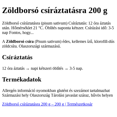
Zöldborsó csíráztatásra 200 g
Zöldborsó csíráztatásra (pisum sativum) Csíráztatás: 12 óra áztatás
után. Hőmérséklet 21 °C. Öblítés naponta kétszer. Csírázási idő: 3-5
nap Fontos, hogy...
A
Zöldborsó csíra
(Pisum sativum) édes, kellemes ízű, klorofill-dús
zöldcsíra. Olaszországi származású.
Csíráztatás
12 óra áztatás → napi kétszeri öblítés → 3-5 nap.
Termékadatok
Allergén információ nyomokban glutént és szezámot tartalmazhat
Származási hely Olaszország Tárolási javaslat száraz, hűvös helyen
Zöldborsó csíráztatásra 200 g – 200 g | Természetkosár