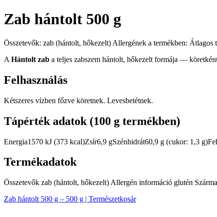
Zab hántolt 500 g
Összetevők: zab (hántolt, hőkezelt) Allergének a termékben: Átlagos 
A
Hántolt zab
a teljes zabszem hántolt, hőkezelt formája — köretként
Felhasználás
Kétszeres vízben főzve köretnek. Levesbetétnek.
Tápérték adatok (100 g termékben)
Energia1570 kJ (373 kcal)Zsír6,9 gSzénhidrát60,9 g (cukor: 1,3 g)F
Termékadatok
Összetevők zab (hántolt, hőkezelt) Allergén információ glutén Szárma
Zab hántolt 500 g – 500 g | Természetkosár