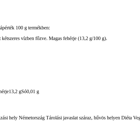
tápérték 100 g termékben:
 kétszeres vízben főzve. Magas fehérje (13,2 g/100 g).
ehérje13,2 gSó0,01 g
zási hely Németország Tárolási javaslat száraz, hűvös helyen Diéta Ve