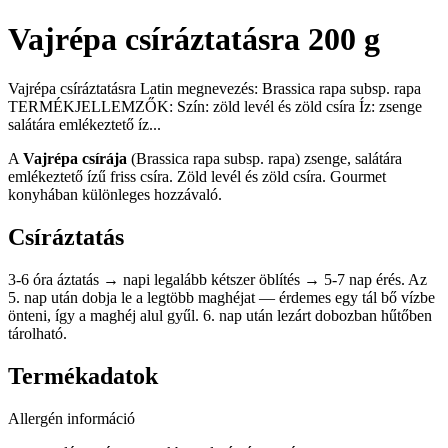
Vajrépa csíráztatásra 200 g
Vajrépa csíráztatásra Latin megnevezés: Brassica rapa subsp. rapa
TERMÉKJELLEMZŐK: Szín: zöld levél és zöld csíra Íz: zsenge
salátára emlékeztető íz...
A
Vajrépa csírája
(Brassica rapa subsp. rapa) zsenge, salátára
emlékeztető ízű friss csíra. Zöld levél és zöld csíra. Gourmet
konyhában különleges hozzávaló.
Csíráztatás
3-6 óra áztatás → napi legalább kétszer öblítés → 5-7 nap érés. Az
5. nap után dobja le a legtöbb maghéjat — érdemes egy tál bő vízbe
önteni, így a maghéj alul gyűl. 6. nap után lezárt dobozban hűtőben
tárolható.
Termékadatok
Allergén információ