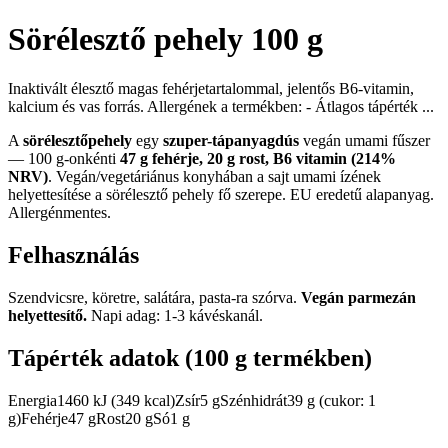
Sörélesztő pehely 100 g
Inaktivált élesztő magas fehérjetartalommal, jelentős B6-vitamin,
kalcium és vas forrás. Allergének a termékben: - Átlagos tápérték ...
A
sörélesztőpehely
egy
szuper-tápanyagdús
vegán umami fűszer
— 100 g-onkénti
47 g fehérje, 20 g rost, B6 vitamin (214%
NRV)
. Vegán/vegetáriánus konyhában a sajt umami ízének
helyettesítése a sörélesztő pehely fő szerepe. EU eredetű alapanyag.
Allergénmentes.
Felhasználás
Szendvicsre, köretre, salátára, pasta-ra szórva.
Vegán parmezán
helyettesítő.
Napi adag: 1-3 kávéskanál.
Tápérték adatok (100 g termékben)
Energia1460 kJ (349 kcal)Zsír5 gSzénhidrát39 g (cukor: 1
g)Fehérje47 gRost20 gSó1 g