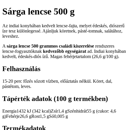
Sárga lencse 500 g
Az indiai konyhában kedvelt lencse-fajta, melyet édeskés, diószerű
íze tesz különlegessé. Ajánljuk köretnek, pásté-tomnak, salátához,
leveshez.
A
sárga lencse 500 grammos családi kiszerelése
rendszeres
lencse-fogyasztóknak
kedvezőbb egységárat
ad. Indiai konyhában
kedvelt, édeskés-diós ízű. Magas fehérjetartalom (26,6 g/100 g).
Felhasználás
15-20 perc főzés sózott vízben, előáztatás nélkül. Köret, dal,
pástétom, leves.
Tápérték adatok (100 g termékben)
Energia1432 kJ (342 kcal)Zsír1,4 gSzénhidrát55 g (cukor: 4,6
g)Fehérje26,6 gRost1,5 gSó0,005 g
Termékadatok