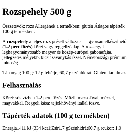
Rozspehely 500 g
Összetevők: rozs Allergének a termékben: glutén Átlagos tápérték
100 g termékben:
A
rozspehely
a teljes rozs préselt változata — gyorsan elkészíthető
(
1-2 perc főzés
) köret vagy reggelizőalap. A rozs egyik
leghagyományosabb magyar és közép-európai gabonafajta,
jellegzetes mélyebb, kicsit savanykás ízzel. Németországi prémium
minőség.
Tápanyag 100 g: 12 g fehérje, 60,7 g szénhidrát. Glutént tartalmaz.
Felhasználás
Köret: sós vízben 1-2 perc főzés. Müzli: mazsolával, mézzel,
magvakkal. Reggeli kása: tejjel/növényi itallal főzve.
Tápérték adatok (100 g termékben)
Energia1411 kJ (334 kcal)Zsír1,7 gSzénhidrát60,7 g (cukor: 1,0