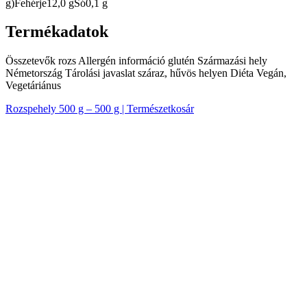
g)Fehérje12,0 gSó0,1 g
Termékadatok
Összetevők rozs Allergén információ glutén Származási hely
Németország Tárolási javaslat száraz, hűvös helyen Diéta Vegán,
Vegetáriánus
Rozspehely 500 g – 500 g | Természetkosár