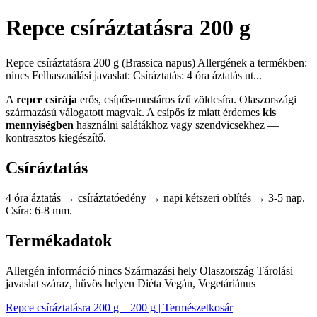
Repce csíráztatásra 200 g
Repce csíráztatásra 200 g (Brassica napus) Allergének a termékben:
nincs Felhasználási javaslat: Csíráztatás: 4 óra áztatás ut...
A
repce csírája
erős, csípős-mustáros ízű zöldcsíra. Olaszországi
származású válogatott magvak. A csípős íz miatt érdemes
kis
mennyiségben
használni salátákhoz vagy szendvicsekhez —
kontrasztos kiegészítő.
Csíráztatás
4 óra áztatás → csíráztatóedény → napi kétszeri öblítés → 3-5 nap.
Csíra: 6-8 mm.
Termékadatok
Allergén információ nincs Származási hely Olaszország Tárolási
javaslat száraz, hűvös helyen Diéta Vegán, Vegetáriánus
Repce csíráztatásra 200 g – 200 g | Természetkosár