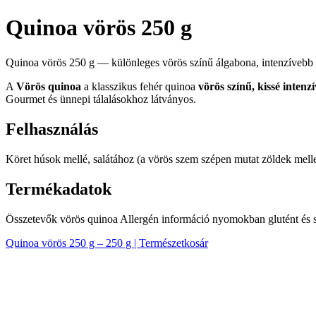
Quinoa vörös 250 g
Quinoa vörös 250 g — különleges vörös színű álgabona, intenzívebb d
A
Vörös quinoa
a klasszikus fehér quinoa
vörös színű, kissé intenz
Gourmet és ünnepi tálalásokhoz látványos.
Felhasználás
Köret húsok mellé, salátához (a vörös szem szépen mutat zöldek mellett
Termékadatok
Összetevők vörös quinoa Allergén információ nyomokban glutént és s
Quinoa vörös 250 g – 250 g | Természetkosár