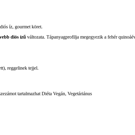
iós íz, gourmet köret.
ívebb diós ízű
változata. Tápanyagprofilja megegyezik a fehér quinoáév
), reggelinek tejjel.
zezámot tartalmazhat Diéta Vegán, Vegetáriánus