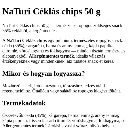
NaTuri Céklás chips 50 g
NaTuri Céklás chips 50 g — természetes ropogós zöldséges snack
35% céklából, allergénmentes.
A
NaTuri Céklás chips
egy prémium, természetes ropogós snack:
cékla (35%), sárgarépa, barna és arany lenmag, kápia paprika,
citromlé, vöröshagyma és fokhagyma — minden tisztán természetes
alapanyagból.
Allergénmentes termék
, ideális választás
érzékenyeknek vagy mindenkinek, aki tudatos snack-et keres.
Mikor és hogyan fogyassza?
Mozinéző snack, irodai uzsonna, túrázáshoz, edzés utáni
regenerációhoz. Önállóan vagy salátához ropogós kiegészítőként.
Termékadatok
Összetevők cékla (35%), sárgarépa, barna lenmag, arany lenmag,
kápia paprika, frissen facsart citromlé, vöröshagyma, fokhagyma, só
Allergénmentes termék Tárolási javaslat száraz, hűvös helyen