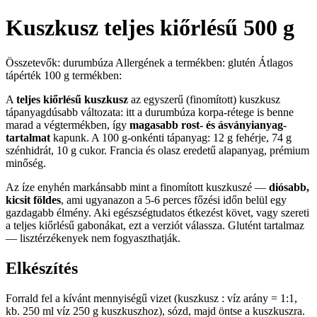
Kuszkusz teljes kiőrlésű 500 g
Összetevők: durumbúza Allergének a termékben: glutén Átlagos
tápérték 100 g termékben:
A
teljes kiőrlésű kuszkusz
az egyszerű (finomított) kuszkusz
tápanyagdúsabb változata: itt a durumbúza korpa-rétege is benne
marad a végtermékben, így
magasabb rost- és ásványianyag-
tartalmat
kapunk. A 100 g-onkénti tápanyag: 12 g fehérje, 74 g
szénhidrát, 10 g cukor. Francia és olasz eredetű alapanyag, prémium
minőség.
Az íze enyhén markánsabb mint a finomított kuszkuszé —
diósabb,
kicsit földes
, ami ugyanazon a 5-6 perces főzési időn belül egy
gazdagabb élmény. Aki egészségtudatos étkezést követ, vagy szereti
a teljes kiőrlésű gabonákat, ezt a verziót válassza. Glutént tartalmaz
— lisztérzékenyek nem fogyaszthatják.
Elkészítés
Forrald fel a kívánt mennyiségű vizet (kuszkusz : víz arány = 1:1,
kb. 250 ml víz 250 g kuszkuszhoz), sózd, majd öntse a kuszkuszra.