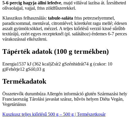
5-6 percig hagyja állni lefedve
, majd villával lazítsa át. Ízesítheted
olívaolajjal, vajjal, friss zöldfűszerekkel.
Klasszikus felhasználás:
tabule-saláta
friss petrezselyemmel,
paradicsommal, mentával, citromlével; köretként ragu mellé; édesen
aszalt gyümölcsökkel, mézzel. A teljes kiőrlésű verzió kissé sűrűbb
textúrájú, ezért egyes recepteknél (pl. salátához) érdemes 6-7 perces
várakozással elkészíteni.
Tápérték adatok (100 g termékben)
Energia1537 kJ (362 kcal)Zsír2 gSzénhidrát74 g (cukor: 10
g)Fehérje12 gSó0,03 g
Termékadatok
Összetevők durumbúza Allergén információ glutén Származási hely
Franciaország Tárolási javaslat száraz, hűvös helyen Diéta Vegán,
Vegetáriánus
Kuszkusz teljes kiőrlésű 500 g – 500 g | Természetkosár