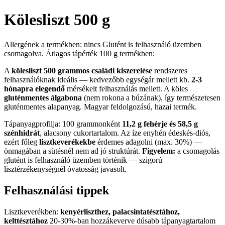
Kölesliszt 500 g
Allergének a termékben: nincs Glutént is felhasználó üzemben
csomagolva. Átlagos tápérték 100 g termékben:
A
kölesliszt 500 grammos családi kiszerelése
rendszeres
felhasználóknak ideális — kedvezőbb egységár mellett kb.
2-3
hónapra elegendő
mérsékelt felhasználás mellett. A köles
gluténmentes álgabona
(nem rokona a búzának), így természetesen
gluténmentes alapanyag. Magyar feldolgozású, hazai termék.
Tápanyagprofilja: 100 grammonként
11,2 g fehérje és 58,5 g
szénhidrát
, alacsony cukortartalom. Az íze enyhén édeskés-diós,
ezért főleg
lisztkeverékekbe
érdemes adagolni (max. 30%) —
önmagában a sütésnél nem ad jó struktúrát.
Figyelem:
a csomagolás
glutént is felhasználó üzemben történik — szigorú
lisztérzékenységnél óvatosság javasolt.
Felhasználási tippek
Lisztkeverékben:
kenyérliszthez, palacsintatésztához,
kelttésztához
20-30%-ban hozzákeverve dúsabb tápanyagtartalom