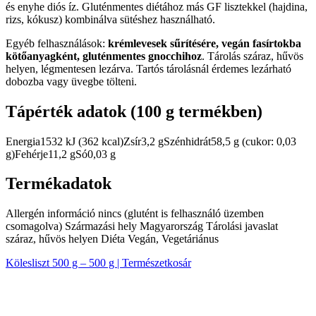
és enyhe diós íz. Gluténmentes diétához más GF lisztekkel (hajdina,
rizs, kókusz) kombinálva sütéshez használható.
Egyéb felhasználások:
krémlevesek sűrítésére, vegán fasírtokba
kötőanyagként, gluténmentes gnocchihoz
. Tárolás száraz, hűvös
helyen, légmentesen lezárva. Tartós tárolásnál érdemes lezárható
dobozba vagy üvegbe tölteni.
Tápérték adatok (100 g termékben)
Energia1532 kJ (362 kcal)Zsír3,2 gSzénhidrát58,5 g (cukor: 0,03
g)Fehérje11,2 gSó0,03 g
Termékadatok
Allergén információ nincs (glutént is felhasználó üzemben
csomagolva) Származási hely Magyarország Tárolási javaslat
száraz, hűvös helyen Diéta Vegán, Vegetáriánus
Kölesliszt 500 g – 500 g | Természetkosár