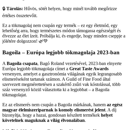
🔒
Tárolás:
Hűvös, sötét helyen, hogy minél tovább megőrizze
értékes összetevőit.
Ez a tökmagolaj nem csupán egy termék – ez egy életmód, egy
lehetőség arra, hogy természetes módon támogassa egészségét és
élvezze az élet ízeit. Próbálja ki, és engedje, hogy minden cseppje a
jólétére dolgozzon! 🌿💚
Bagoila – Európa legjobb tökmagolaja 2023-ban
A
Bagoila csapata
, Bagó Roland vezetésével, 2023-ban elnyerte
Európa legjobb tökmagolaja címet a
Great Taste Awards
versenyen, amelyet a gasztronómia világának egyik legrangosabb
elismeréseként tartanak számon. A Guild of Fine Food által
szervezett megmérettetésen a szakértő zsűri vak kóstolással, több
száz versenyző közül választotta ki a legjobbat – a Bagoila
tökmagolajat.
Ez az elismerés nem csupán a Bagoila márkának, hanem
az egész
magyar élelmiszeriparnak is komoly elismerést jelent
. A díj
bizonyítja, hogy a hazai, gondosan készített termékek
helyet
követelnek maguknak a világ élvonalában
.