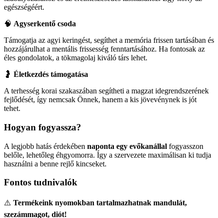
egészségéért.
🧠
Agyserkentő csoda
Támogatja az agyi keringést, segíthet a memória frissen tartásában és
hozzájárulhat a mentális frissesség fenntartásához. Ha fontosak az
éles gondolatok, a tökmagolaj kiváló társ lehet.
🤰
Életkezdés támogatása
A terhesség korai szakaszában segítheti a magzat idegrendszerének
fejlődését, így nemcsak Önnek, hanem a kis jövevénynek is jót
tehet.
Hogyan fogyassza?
A legjobb hatás érdekében
naponta egy evőkanállal
fogyasszon
belőle, lehetőleg éhgyomorra. Így a szervezete maximálisan ki tudja
használni a benne rejlő kincseket.
Fontos tudnivalók
⚠️
Termékeink nyomokban tartalmazhatnak mandulát,
szezámmagot, diót!