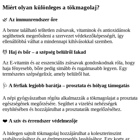
Miért olyan különleges a tökmagolaj?
🌿
Az immunrendszer őre
A benne található telítetlen zsírsavak, vitaminok és antioxidánsok
segíthetnek megerősíteni a szervezet védekezőképességét, így
ellenállóbbá válhat a mindennapi kihívásokkal szemben.
💆
Haj és bőr – a szépség belülről fakad
Az E-vitamin és az esszenciális zsírsavak gondoskodnak róla, hogy
haja fényesebb, bőre pedig simább és rugalmasabb legyen. Egy
természetes szépségelixír, amely belülről hat.
🩺
A férfiak legjobb barátja – prosztata és hólyag támogatás
A népi gyógyászatban régóta alkalmazzák a tökmagolajat a prosztata
egészségének megőrzésére. Segíthet a vizelési nehézségek
enyhítésében és hozzájárulhat a prosztatarák megelőzéséhez.
❤️
A szív és érrendszer védelmezője
A hidegen sajtolt tökmagolaj hozzájárulhat a koleszterinszint
szabályozásához és az érelmeszesedés lassításához. Egy korty az