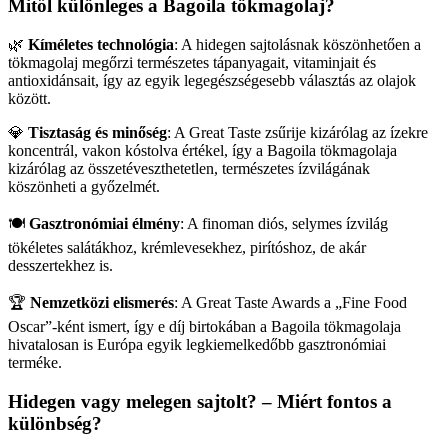
Mitől különleges a Bagoila tökmagolaj?
🌿
Kíméletes technológia
: A hidegen sajtolásnak köszönhetően a
tökmagolaj megőrzi természetes tápanyagait, vitaminjait és
antioxidánsait, így az egyik legegészségesebb választás az olajok
között.
💎
Tisztaság és minőség
: A Great Taste zsűrije kizárólag az ízekre
koncentrál, vakon kóstolva értékel, így a Bagoila tökmagolaja
kizárólag az összetéveszthetetlen, természetes ízvilágának
köszönheti a győzelmét.
🍽
Gasztronómiai élmény
: A finoman diós, selymes ízvilág
tökéletes salátákhoz, krémlevesekhez, pirítóshoz, de akár
desszertekhez is.
🏆
Nemzetközi elismerés
: A Great Taste Awards a „Fine Food
Oscar”-ként ismert, így e díj birtokában a Bagoila tökmagolaja
hivatalosan is Európa egyik legkiemelkedőbb gasztronómiai
terméke.
Hidegen vagy melegen sajtolt? – Miért fontos a
különbség?