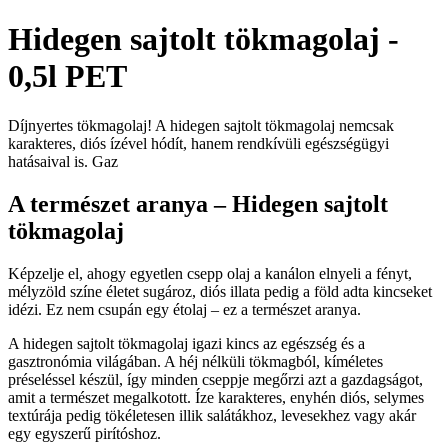
Hidegen sajtolt tökmagolaj -
0,5l PET
Díjnyertes tökmagolaj! A hidegen sajtolt tökmagolaj nemcsak
karakteres, diós ízével hódít, hanem rendkívüli egészségügyi
hatásaival is. Gaz
A természet aranya – Hidegen sajtolt
tökmagolaj
Képzelje el, ahogy egyetlen csepp olaj a kanálon elnyeli a fényt,
mélyzöld színe életet sugároz, diós illata pedig a föld adta kincseket
idézi. Ez nem csupán egy étolaj – ez a természet aranya.
A hidegen sajtolt tökmagolaj igazi kincs az egészség és a
gasztronómia világában. A héj nélküli tökmagból, kíméletes
préseléssel készül, így minden cseppje megőrzi azt a gazdagságot,
amit a természet megalkotott. Íze karakteres, enyhén diós, selymes
textúrája pedig tökéletesen illik salátákhoz, levesekhez vagy akár
egy egyszerű pirítóshoz.