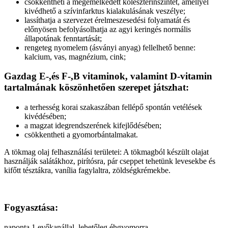
csökkentheti a megemelkedett koleszterinszintet, amellyel
kivédhető a szívinfarktus kialakulásának veszélye;
lassíthatja a szervezet érelmeszesedési folyamatát és
előnyösen befolyásolhatja az agyi keringés normális
állapotának fenntartását;
rengeteg nyomelem (ásványi anyag) fellelhető benne:
kalcium, vas, magnézium, cink;
Gazdag E-,és F-,B vitaminok, valamint D-vitamin
tartalmának köszönhetően szerepet játszhat:
a terhesség korai szakaszában fellépő spontán vetélések
kivédésében;
a magzat idegrendszerének kifejlődésében;
csökkentheti a gyomorbántalmakat.
A tökmag olaj felhasználási területei: A tökmagból készült olajat
használják salátákhoz, pirítósra, pár cseppet tehetünk levesekbe és
kifőtt tésztákra, vanília fagylaltra, zöldségkrémekbe.
Fogyasztása:
naponta 1 evőkanállal, lehetőleg éhgyomorra.