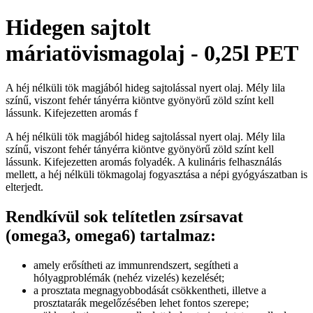
Hidegen sajtolt
máriatövismagolaj - 0,25l PET
A héj nélküli tök magjából hideg sajtolással nyert olaj. Mély lila
színű, viszont fehér tányérra kiöntve gyönyörű zöld színt kell
lássunk. Kifejezetten aromás f
A héj nélküli tök magjából hideg sajtolással nyert olaj. Mély lila
színű, viszont fehér tányérra kiöntve gyönyörű zöld színt kell
lássunk. Kifejezetten aromás folyadék. A kulináris felhasználás
mellett, a héj nélküli tökmagolaj fogyasztása a népi gyógyászatban is
elterjedt.
Rendkívül sok telítetlen zsírsavat
(omega3, omega6) tartalmaz:
amely erősítheti az immunrendszert, segítheti a
hólyagproblémák (nehéz vizelés) kezelését;
a prosztata megnagyobbodását csökkentheti, illetve a
prosztatarák megelőzésében lehet fontos szerepe;