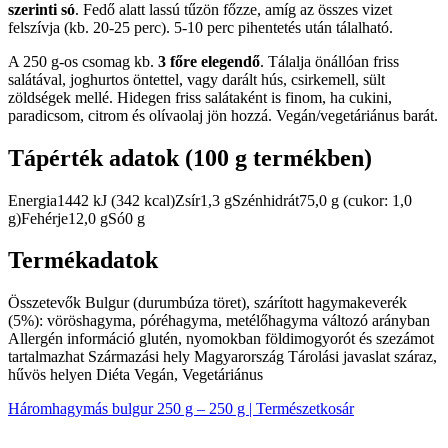
szerinti só
. Fedő alatt lassú tűzön főzze, amíg az összes vizet
felszívja (kb. 20-25 perc). 5-10 perc pihentetés után tálalható.
A 250 g-os csomag kb.
3 főre elegendő
. Tálalja önállóan friss
salátával, joghurtos öntettel, vagy darált hús, csirkemell, sült
zöldségek mellé. Hidegen friss salátaként is finom, ha cukini,
paradicsom, citrom és olívaolaj jön hozzá. Vegán/vegetáriánus barát.
Tápérték adatok (100 g termékben)
Energia1442 kJ (342 kcal)Zsír1,3 gSzénhidrát75,0 g (cukor: 1,0
g)Fehérje12,0 gSó0 g
Termékadatok
Összetevők Bulgur (durumbúza töret), szárított hagymakeverék
(5%): vöröshagyma, póréhagyma, metélőhagyma változó arányban
Allergén információ glutén, nyomokban földimogyorót és szezámot
tartalmazhat Származási hely Magyarország Tárolási javaslat száraz,
hűvös helyen Diéta Vegán, Vegetáriánus
Háromhagymás bulgur 250 g – 250 g | Természetkosár