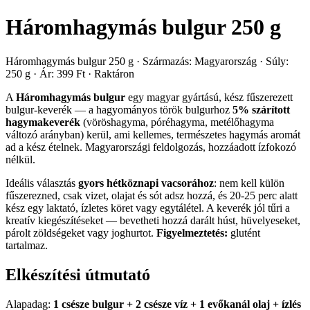
Háromhagymás bulgur 250 g
Háromhagymás bulgur 250 g · Származás: Magyarország · Súly:
250 g · Ár: 399 Ft · Raktáron
A
Háromhagymás bulgur
egy magyar gyártású, kész fűszerezett
bulgur-keverék — a hagyományos török bulgurhoz
5% szárított
hagymakeverék
(vöröshagyma, póréhagyma, metélőhagyma
változó arányban) kerül, ami kellemes, természetes hagymás aromát
ad a kész ételnek. Magyarországi feldolgozás, hozzáadott ízfokozó
nélkül.
Ideális választás
gyors hétköznapi vacsorához
: nem kell külön
fűszerezned, csak vizet, olajat és sót adsz hozzá, és 20-25 perc alatt
kész egy laktató, ízletes köret vagy egytálétel. A keverék jól tűri a
kreatív kiegészítéseket — bevetheti hozzá darált húst, hüvelyeseket,
párolt zöldségeket vagy joghurtot.
Figyelmeztetés:
glutént
tartalmaz.
Elkészítési útmutató
Alapadag:
1 csésze bulgur + 2 csésze víz + 1 evőkanál olaj + ízlés