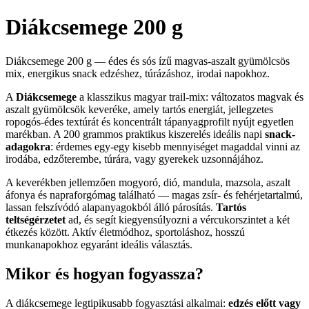
Diákcsemege 200 g
Diákcsemege 200 g — édes és sós ízű magvas-aszalt gyümölcsös
mix, energikus snack edzéshez, túrázáshoz, irodai napokhoz.
A
Diákcsemege
a klasszikus magyar trail-mix: változatos magvak és
aszalt gyümölcsök keveréke, amely tartós energiát, jellegzetes
ropogós-édes textúrát és koncentrált tápanyagprofilt nyújt egyetlen
marékban. A 200 grammos praktikus kiszerelés ideális napi
snack-
adagokra
: érdemes egy-egy kisebb mennyiséget magaddal vinni az
irodába, edzőterembe, túrára, vagy gyerekek uzsonnájához.
A keverékben jellemzően mogyoró, dió, mandula, mazsola, aszalt
áfonya és napraforgómag található — magas zsír- és fehérjetartalmú,
lassan felszívódó alapanyagokból álló párosítás.
Tartós
teltségérzetet
ad, és segít kiegyensúlyozni a vércukorszintet a két
étkezés között. Aktív életmódhoz, sportoláshoz, hosszú
munkanapokhoz egyaránt ideális választás.
Mikor és hogyan fogyassza?
A diákcsemege legtipikusabb fogyasztási alkalmai:
edzés előtt vagy