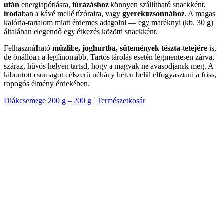
után
energiapótlásra,
túrázáshoz
könnyen szállítható snackként,
iroda
ban a kávé mellé tízóraira, vagy
gyerekuzsonnához
. A magas
kalória-tartalom miatt érdemes adagolni — egy maréknyi (kb. 30 g)
általában elegendő egy étkezés közötti snackként.
Felhasználható
müzlibe, joghurtba, sütemények tészta-tetejére
is,
de önállóan a legfinomabb. Tartós tárolás esetén légmentesen zárva,
száraz, hűvös helyen tartsd, hogy a magvak ne avasodjanak meg. A
kibontott csomagot célszerű néhány héten belül elfogyasztani a friss,
ropogós élmény érdekében.
Diákcsemege 200 g – 200 g | Természetkosár