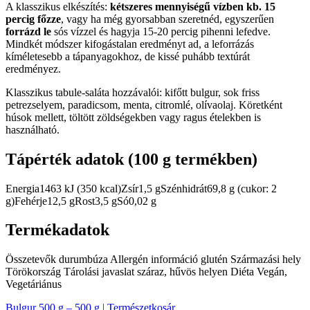
A klasszikus elkészítés:
kétszeres mennyiségű vízben kb. 15
percig főzze
, vagy ha még gyorsabban szeretnéd, egyszerűen
forrázd le
sós vízzel és hagyja 15-20 percig pihenni lefedve.
Mindkét módszer kifogástalan eredményt ad, a leforrázás
kíméletesebb a tápanyagokhoz, de kissé puhább textúrát
eredményez.
Klasszikus tabule-saláta hozzávalói: kifőtt bulgur, sok friss
petrezselyem, paradicsom, menta, citromlé, olívaolaj. Köretként
húsok mellett, töltött zöldségekben vagy ragus ételekben is
használható.
Tápérték adatok (100 g termékben)
Energia1463 kJ (350 kcal)Zsír1,5 gSzénhidrát69,8 g (cukor: 2
g)Fehérje12,5 gRost3,5 gSó0,02 g
Termékadatok
Összetevők durumbúza Allergén információ glutén Származási hely
Törökország Tárolási javaslat száraz, hűvös helyen Diéta Vegán,
Vegetáriánus
Bulgur 500 g – 500 g | Természetkosár