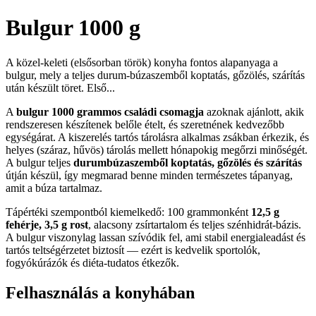
Bulgur 1000 g
A közel-keleti (elsősorban török) konyha fontos alapanyaga a
bulgur, mely a teljes durum-búzaszemből koptatás, gőzölés, szárítás
után készült töret. Első...
A
bulgur 1000 grammos családi csomagja
azoknak ajánlott, akik
rendszeresen készítenek belőle ételt, és szeretnének kedvezőbb
egységárat. A kiszerelés tartós tárolásra alkalmas zsákban érkezik, és
helyes (száraz, hűvös) tárolás mellett hónapokig megőrzi minőségét.
A bulgur teljes
durumbúzaszemből koptatás, gőzölés és szárítás
útján készül, így megmarad benne minden természetes tápanyag,
amit a búza tartalmaz.
Tápértéki szempontból kiemelkedő: 100 grammonként
12,5 g
fehérje, 3,5 g rost
, alacsony zsírtartalom és teljes szénhidrát-bázis.
A bulgur viszonylag lassan szívódik fel, ami stabil energialeadást és
tartós teltségérzetet biztosít — ezért is kedvelik sportolók,
fogyókúrázók és diéta-tudatos étkezők.
Felhasználás a konyhában