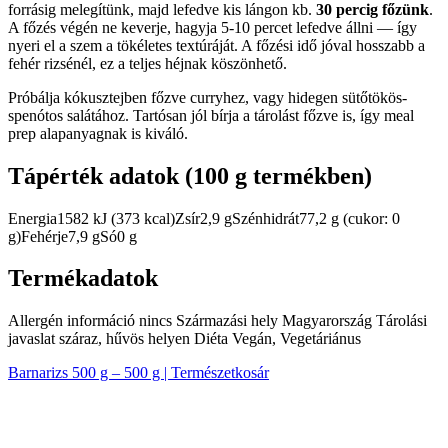
forrásig melegítünk, majd lefedve kis lángon kb.
30 percig főzünk
.
A főzés végén ne keverje, hagyja 5-10 percet lefedve állni — így
nyeri el a szem a tökéletes textúráját. A főzési idő jóval hosszabb a
fehér rizsénél, ez a teljes héjnak köszönhető.
Próbálja kókusztejben főzve curryhez, vagy hidegen sütőtökös-
spenótos salátához. Tartósan jól bírja a tárolást főzve is, így meal
prep alapanyagnak is kiváló.
Tápérték adatok (100 g termékben)
Energia1582 kJ (373 kcal)Zsír2,9 gSzénhidrát77,2 g (cukor: 0
g)Fehérje7,9 gSó0 g
Termékadatok
Allergén információ nincs Származási hely Magyarország Tárolási
javaslat száraz, hűvös helyen Diéta Vegán, Vegetáriánus
Barnarizs 500 g – 500 g | Természetkosár