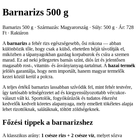
Barnarizs 500 g
Barnarizs 500 g · Származás: Magyarország · Súly: 500 g · Ár: 728
Ft · Raktáron
A
barnarizs
a fehér rizs egészségesebb, ősi rokona — abban
különbözik tőle, hogy csak a külső, ehetetlen héját távolítják el,
miközben a tápanyagokban gazdag korpaburok és csíra a szemen
marad. Ez ad neki jellegzetes barnás színt, diós ízt és jelentősen
magasabb rost-, vitamin- és ásványianyag-tartalmat. A
hazai termék
jelölés garantálja, hogy nem importált, hanem magyar termelők
kezei közül kerül a polcra.
A teljes értékű barnarizs lassabban szívódik fel, mint fehér testvére,
így tartósabb teltségérzetet ad és kiegyensúlyozottabb vércukor-
választ vált ki. Sportolók, fogyókúrázók és tudatos étkezést
kedvelők kedvelt köretes alapanyaga, mely emellett tökéletes alapja
lehet rizottóknak, salátáknak, töltött zöldségeknek.
Főzési tippek a barnarizshez
A klasszikus arány:
1 csésze rizs + 2 csésze víz
, melyet sózva