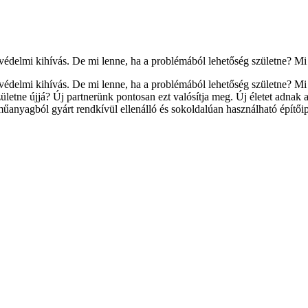
delmi kihívás. De mi lenne, ha a problémából lehetőség születne? Mi 
édelmi kihívás. De mi lenne, ha a problémából lehetőség születne? Mi
születne újjá? Új partnerünk pontosan ezt valósítja meg. Új életet adna
műanyagból gyárt rendkívül ellenálló és sokoldalúan használható építőipa