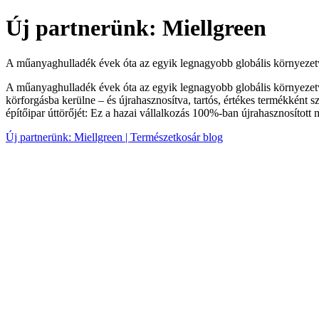
Új partnerünk: Miellgreen
A műanyaghulladék évek óta az egyik legnagyobb globális környezetvé
A műanyaghulladék évek óta az egyik legnagyobb globális környezetv
körforgásba kerülne – és újrahasznosítva, tartós, értékes termékként 
építőipar úttörőjét: Ez a hazai vállalkozás 100%-ban újrahasznosított 
Új partnerünk: Miellgreen | Természetkosár blog