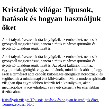
Kristályok világa: Típusok,
hatások és hogyan használjuk
őket
A kristályok évezredek óta lenyűgözik az embereket, nemcsak
gyönyörű megjelenésük, hanem a rájuk ruházott spirituális és
gyógyító tulajdonságaik miatt is.
A kristályok évezredek óta lenyűgözik az embereket, nemcsak
gyönyörű megjelenésük, hanem a rájuk ruházott spirituális és
gyógyító tulajdonságaik miatt is. Az ókori kultúrák, mint az
egyiptomiak, görögök vagy az indiánok, mind hittek abban, hogy
ezek a természet adta csodák különleges energiákat hordoznak, és
segíthetnek a mindennapi élet kihívásaiban. Ma, a modern spirituális
világban újra egyre többen fedezik fel a kristályokat, akár
meditációhoz, gyógyuláshoz, vagy egyszerűen a tér energetikai
tisztításához.
Kristályok világa: Típusok, hatások és hogyan használjuk őket |
Természetkosár blog