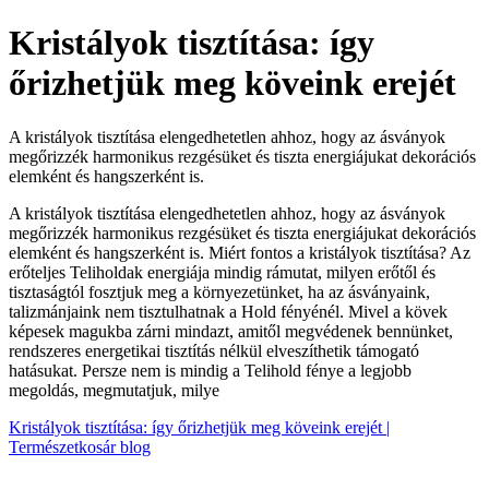
Kristályok tisztítása: így
őrizhetjük meg köveink erejét
A kristályok tisztítása elengedhetetlen ahhoz, hogy az ásványok
megőrizzék harmonikus rezgésüket és tiszta energiájukat dekorációs
elemként és hangszerként is.
A kristályok tisztítása elengedhetetlen ahhoz, hogy az ásványok
megőrizzék harmonikus rezgésüket és tiszta energiájukat dekorációs
elemként és hangszerként is. Miért fontos a kristályok tisztítása? Az
erőteljes Teliholdak energiája mindig rámutat, milyen erőtől és
tisztaságtól fosztjuk meg a környezetünket, ha az ásványaink,
talizmánjaink nem tisztulhatnak a Hold fényénél. Mivel a kövek
képesek magukba zárni mindazt, amitől megvédenek bennünket,
rendszeres energetikai tisztítás nélkül elveszíthetik támogató
hatásukat. Persze nem is mindig a Telihold fénye a legjobb
megoldás, megmutatjuk, milye
Kristályok tisztítása: így őrizhetjük meg köveink erejét |
Természetkosár blog