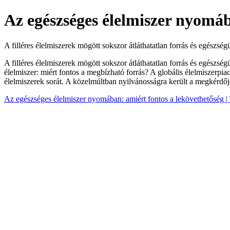
Az egészséges élelmiszer nyomáb
A filléres élelmiszerek mögött sokszor átláthatatlan forrás és egészségü
A filléres élelmiszerek mögött sokszor átláthatatlan forrás és egészsé
élelmiszer: miért fontos a megbízható forrás? A globális élelmiszerpiaco
élelmiszerek sorát. A közelmúltban nyilvánosságra került a megkérdője
Az egészséges élelmiszer nyomában: amiért fontos a lekövethetőség |