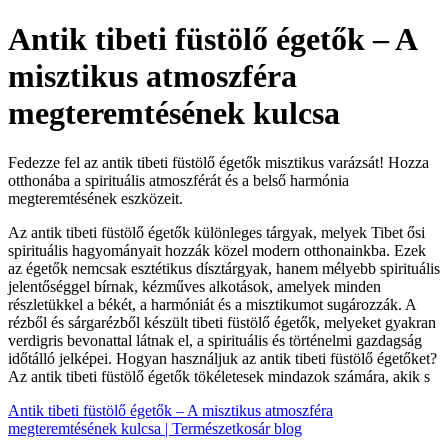
Antik tibeti füstölő égetők – A
misztikus atmoszféra
megteremtésének kulcsa
Fedezze fel az antik tibeti füstölő égetők misztikus varázsát! Hozza
otthonába a spirituális atmoszférát és a belső harmónia
megteremtésének eszközeit.
Az antik tibeti füstölő égetők különleges tárgyak, melyek Tibet ősi
spirituális hagyományait hozzák közel modern otthonainkba. Ezek
az égetők nemcsak esztétikus dísztárgyak, hanem mélyebb spirituális
jelentőséggel bírnak, kézműves alkotások, amelyek minden
részletükkel a békét, a harmóniát és a misztikumot sugározzák. A
rézből és sárgarézből készült tibeti füstölő égetők, melyeket gyakran
verdigris bevonattal látnak el, a spirituális és történelmi gazdagság
időtálló jelképei. Hogyan használjuk az antik tibeti füstölő égetőket?
Az antik tibeti füstölő égetők tökéletesek mindazok számára, akik s
Antik tibeti füstölő égetők – A misztikus atmoszféra
megteremtésének kulcsa | Természetkosár blog