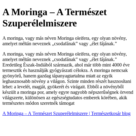
A Moringa – A Természet
Szuperélelmiszere
A moringa, vagy más néven Moringa oleifera, egy olyan növény,
amelyet méltán neveznek „csodafának” vagy „élet fájának.”
A moringa, vagy más néven Moringa oleifera, egy olyan növény,
amelyet méltán neveznek „csodafának” vagy „élet fájának.”
Eredetileg Észak-Indiából származik, ahol már több mint 4000 éve
termesztik és használják gyógyászati célokra. A moringa nemcsak
gyönyörű, hanem gazdag tápanyagtartalma miatt az egyik
leghasznosabb növény a világon. Szinte minden részét hasznosítani
lehet: a levelét, magját, gyökerét és virágait. Ebből a növényből
készült a moringa por, amely egyre nagyobb népszerűségnek örvend
világszerte, különösen az egészségtudatos emberek körében, akik
természetes módon szeretnék támogat
A Moringa – A Természet Szuperélelmiszere | Természetkosár blog