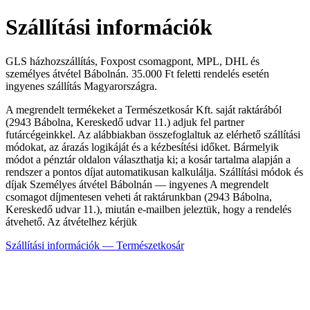
Szállítási információk
GLS házhozszállítás, Foxpost csomagpont, MPL, DHL és
személyes átvétel Bábolnán. 35.000 Ft feletti rendelés esetén
ingyenes szállítás Magyarországra.
A megrendelt termékeket a Természetkosár Kft. saját raktárából
(2943 Bábolna, Kereskedő udvar 11.) adjuk fel partner
futárcégeinkkel. Az alábbiakban összefoglaltuk az elérhető szállítási
módokat, az árazás logikáját és a kézbesítési időket. Bármelyik
módot a pénztár oldalon választhatja ki; a kosár tartalma alapján a
rendszer a pontos díjat automatikusan kalkulálja. Szállítási módok és
díjak Személyes átvétel Bábolnán — ingyenes A megrendelt
csomagot díjmentesen veheti át raktárunkban (2943 Bábolna,
Kereskedő udvar 11.), miután e-mailben jeleztük, hogy a rendelés
átvehető. Az átvételhez kérjük
Szállítási információk — Természetkosár