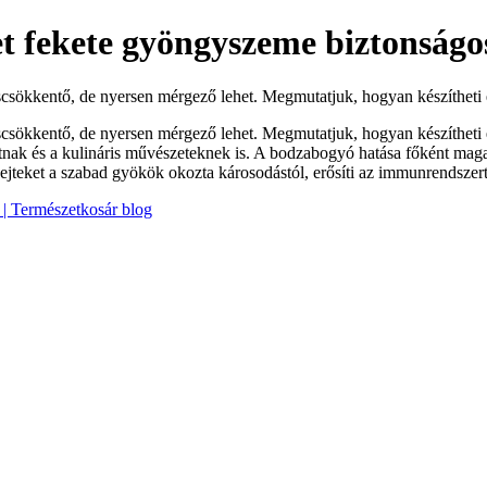
t fekete gyöngyszeme biztonságo
csökkentő, de nyersen mérgező lehet. Megmutatjuk, hogyan készítheti 
sökkentő, de nyersen mérgező lehet. Megmutatjuk, hogyan készítheti el 
nak és a kulináris művészeteknek is. A bodzabogyó hatása főként magas
ejteket a szabad gyökök okozta károsodástól, erősíti az immunrendszert
| Természetkosár blog