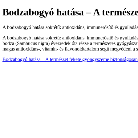
Bodzabogyó hatása – A természe
A bodzabogyó hatása sokrétű: antioxidáns, immunerősítő és gyulladás
A bodzabogyó hatása sokrétű: antioxidáns, immunerősítő és gyulladásc
bodza (Sambucus nigra) évezredek óta része a természetes gyógyászat
magas antioxidáns-, vitamin- és flavonoidtartalom segít megvédeni a s
Bodzabogyó hatása – A természet fekete gyöngyszeme biztonságosan 